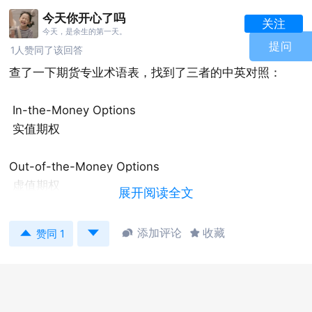
今天你开心了吗
关注
今天，是余生的第一天。
提问
1人赞同了该回答
查了一下期货专业术语表，找到了三者的中英对照：
In-the-Money Options
实值期权
Out-of-the-Money Options
虚值期权
展开阅读全文
At-the-Money Options


添加评论
收藏


赞同 1
平值期权
按照期权行权价格和标的资产价格的相对大小不同，期
权可以分为：实值、平值和虚值三种状态。